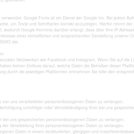
erwendet. Google Fonts ist ein Dienst der Google Inc. Bei jedem Aufruf
Cache, um Texte und Schriftarten korrekt anzuzeigen. Hierfür nimmt d
, wodurch Google Kenntnis darüber erlangt, dass über Ihre IP-Adress
nteresse einer einheitlichen und ansprechenden Darstellung unserer Onl
 DSGVO dar.
en
sozialen Netzwerken wie Facebook und Instagram. Wenn Sie auf die Lin
 haben keinen Einfluss darauf, welche Daten die Betreiber dieser Plat
ung durch die jeweiligen Plattformen entnehmen Sie bitte den entspr
e von uns verarbeiteten personenbezogenen Daten zu verlangen,
erichtigung unrichtiger oder Vervollständigung Ihrer bei uns gespeic
r bei uns gespeicherten personenbezogenen Daten zu verlangen,
 der Verarbeitung Ihrer personenbezogenen Daten zu verlangen,
genen Daten in einem strukturierten, gängigen und maschinenlesbare