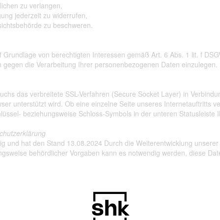
lichen zu verlangen,
ung jederzeit zu widerrufen,
fsichtsbehörde zu beschweren.
Grundlage von berechtigten Interessen gemäß Art. 6 Abs. 1 lit. f DSG
 gegen die Verarbeitung Ihrer personenbezogenen Daten einzulegen.
chs das verbreitete SSL-Verfahren (Secure Socket Layer) in Verbindun
er unterstützt wird. Ob eine einzelne Seite unseres Internetauftritts v
lüssel- beziehungsweise Schloss-Symbols in der unteren Statusleiste 
schutzerklärung
ültig und hat den Stand 13.08.2024 Durch die Weiterentwicklung unser
ungsweise behördlicher Vorgaben kann es notwendig werden, diese Dat