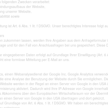
 folgenden Zwecken verarbeitet:
bindungsaufbaus der Website,
ung unserer Website,
bilität sowie
ung ist Art. 6 Abs. 1 lit. f DSGVO. Unser berechtigtes Interesse folgt
lars
gen zukommen lassen, werden Ihre Angaben aus dem Anfrageformular 
age und für den Fall von Anschlussfragen bei uns gespeichert. Diese D
r eingegebenen Daten erfolgt auf Grundlage Ihrer Einwilligung (Art. 6 
cht eine formlose Mitteilung per E-Mail an uns.
s, einen Webanalysedienst der Google Inc. Google Analytics verwendet
ie eine Analyse der Benutzung der Website durch Sie ermöglichen. Di
 Website werden in der Regel an einen Server von Google in den USA ü
misierung aktiviert. Dadurch wird Ihre IP-Adresse von Google innerhal
s Abkommens über den Europäischen Wirtschaftsraum vor der Übermittl
 an einen Server von Google in den USA übertragen und dort gekürzt.
uf Grundlage von Art. 6 Abs. 1 lit. f DSGVO. Wir haben ein berechtigte
u optimieren.