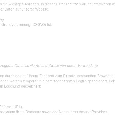
ns ein wichtiges Anliegen. In dieser Datenschutzerklärung informieren 
r Daten auf unserer Website.
ung
tz-Grundverordnung (DSGVO) ist:
y
zogener Daten sowie Art und Zweck von deren Verwendung
en durch den auf Ihrem Endgerät zum Einsatz kommenden Browser aut
tionen werden temporär in einem sogenannten Logfile gespeichert. Fo
ten Löschung gespeichert:
(Referrer-URL),
ebssystem Ihres Rechners sowie der Name Ihres Access-Providers.