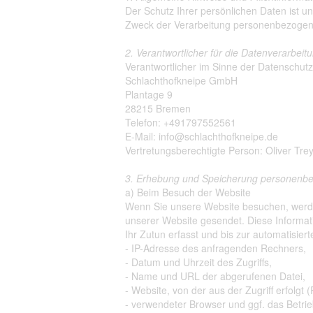
Der Schutz Ihrer persönlichen Daten ist u
Zweck der Verarbeitung personenbezogene
2. Verantwortlicher für die Datenverarbeit
Verantwortlicher im Sinne der Datenschu
Schlachthofkneipe GmbH
Plantage 9
28215 Bremen
Telefon: +491797552561
E-Mail: info@schlachthofkneipe.de
Vertretungsberechtigte Person: Oliver Tre
3. Erhebung und Speicherung personenbe
a) Beim Besuch der Website
Wenn Sie unsere Website besuchen, werd
unserer Website gesendet. Diese Informa
Ihr Zutun erfasst und bis zur automatisier
- IP-Adresse des anfragenden Rechners,
- Datum und Uhrzeit des Zugriffs,
- Name und URL der abgerufenen Datei,
- Website, von der aus der Zugriff erfolgt 
- verwendeter Browser und ggf. das Betri